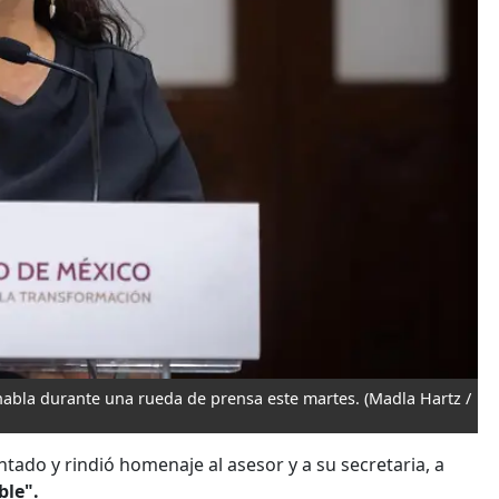
habla durante una rueda de prensa este martes.
(Madla Hartz /
ado y rindió homenaje al asesor y a su secretaria, a
ble".