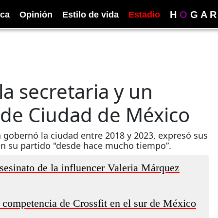
H
O
G
A
R
ica
Opinión
Estilo de vida
Estadio
la secretaria y un
a de Ciudad de México
 gobernó la ciudad entre 2018 y 2023, expresó sus
 en su partido "desde hace mucho tiempo”.
sesinato de la influencer Valeria Márquez
 competencia de Crossfit en el sur de México