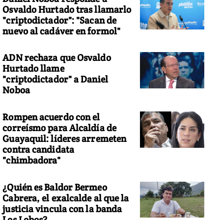
Osvaldo Hurtado tras llamarlo
"criptodictador": "Sacan de
nuevo al cadáver en formol"
ADN rechaza que Osvaldo
Hurtado llame
"criptodictador" a Daniel
Noboa
Rompen acuerdo con el
correísmo para Alcaldía de
Guayaquil: líderes arremeten
contra candidata
"chimbadora"
¿Quién es Baldor Bermeo
Cabrera, el exalcalde al que la
justicia vincula con la banda
Los Lobos?