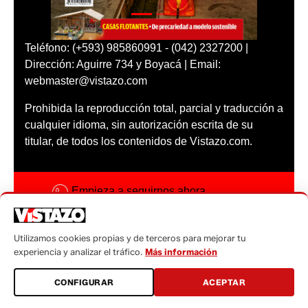
Teléfono: (+593) 985860991 - (042) 2327200 |
Dirección: Aguirre 734 y Boyacá | Email:
webmaster@vistazo.com
Prohibida la reproducción total, parcial y traducción a
cualquier idioma, sin autorización escrita de su
titular, de todos los contenidos de Vistazo.com.
Empieza a seguirnos ahora
Activar notificaciones
Utilizamos cookies propias y de terceros para mejorar tu
Código ética
experiencia y analizar el tráfico.
Más información
Sugerencias a:
CONFIGURAR
ACEPTAR
sugerencias@vistazo.com