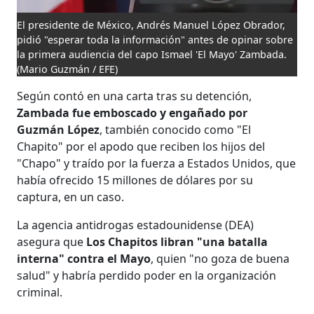
El presidente de México, Andrés Manuel López Obrador,
pidió "esperar toda la información" antes de opinar sobre
la primera audiencia del capo Ismael 'El Mayo' Zambada.
(Mario Guzmán / EFE)
Según contó en una carta tras su detención,
Zambada fue emboscado y engañado por
Guzmán López
, también conocido como "El
Chapito" por el apodo que reciben los hijos del
"Chapo" y traído por la fuerza a Estados Unidos, que
había ofrecido 15 millones de dólares por su
captura, en un caso.
La agencia antidrogas estadounidense (DEA)
asegura que
Los Chapitos libran "una batalla
interna" contra el Mayo
, quien "no goza de buena
salud" y habría perdido poder en la organización
criminal.