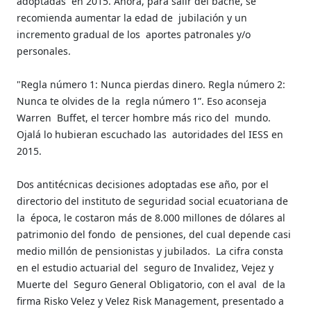
adoptadas
en 2015. Ahora, para salir del bache, se
recomienda aumentar la edad de
jubilación y un
incremento gradual de los
aportes patronales y/o
personales.
"Regla número 1: Nunca pierdas dinero. Regla número 2:
Nunca te olvides de la
regla número 1”. Eso aconseja
Warren
Buffet, el tercer hombre más rico del
mundo.
Ojalá lo hubieran escuchado las
autoridades del IESS en
2015.
Dos antitécnicas decisiones adoptadas ese año, por el
directorio del instituto de seguridad social ecuatoriana de
la
época, le costaron más de 8.000 millones de dólares al
patrimonio del fondo
de pensiones, del cual depende casi
medio millón de pensionistas y jubilados.
La cifra consta
en el estudio actuarial del
seguro de Invalidez, Vejez y
Muerte del
Seguro General Obligatorio, con el aval
de la
firma Risko Velez y Velez Risk Management, presentado a