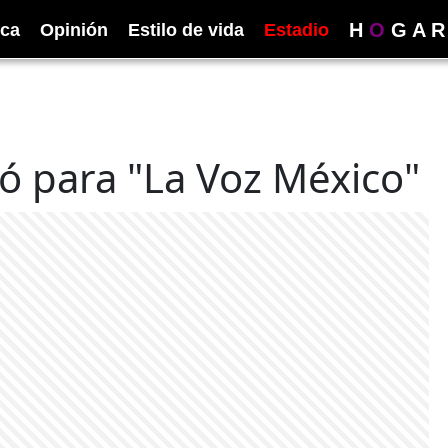
H
O
G
A
R
ica
Opinión
Estilo de vida
Estadio
ó para "La Voz México"