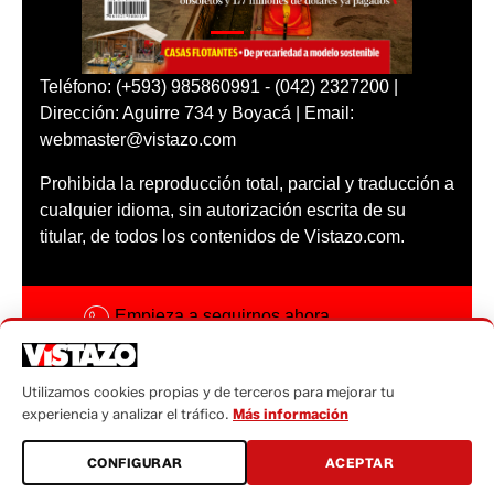
Teléfono: (+593) 985860991 - (042) 2327200 |
Dirección: Aguirre 734 y Boyacá | Email:
webmaster@vistazo.com
Prohibida la reproducción total, parcial y traducción a
cualquier idioma, sin autorización escrita de su
titular, de todos los contenidos de Vistazo.com.
Empieza a seguirnos ahora
Activar notificaciones
Utilizamos cookies propias y de terceros para mejorar tu
Código ética
experiencia y analizar el tráfico.
Más información
Sugerencias a:
CONFIGURAR
ACEPTAR
sugerencias@vistazo.com