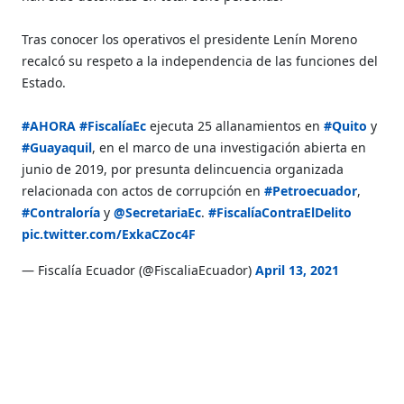
Tras conocer los operativos el presidente Lenín Moreno
recalcó su respeto a la independencia de las funciones del
Estado.
#AHORA
#FiscalíaEc
ejecuta 25 allanamientos en
#Quito
y
#Guayaquil
, en el marco de una investigación abierta en
junio de 2019, por presunta delincuencia organizada
relacionada con actos de corrupción en
#Petroecuador
,
#Contraloría
y
@SecretariaEc
.
#FiscalíaContraElDelito
pic.twitter.com/ExkaCZoc4F
— Fiscalía Ecuador (@FiscaliaEcuador)
April 13, 2021