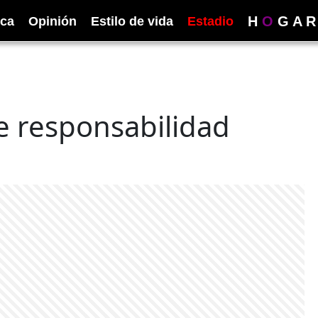
H
O
G
A
R
ica
Opinión
Estilo de vida
Estadio
de responsabilidad