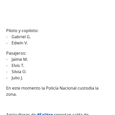
Piloto y copiloto:
- Gabriel G.
- Edwin V.
Pasajeros:
- Jaime M.
- Elvis T.
- Silvia O.
- Julio J.
En este momento la Policía Nacional custodia la
zona.
Agricultores de
#Salitre
reportan caída de