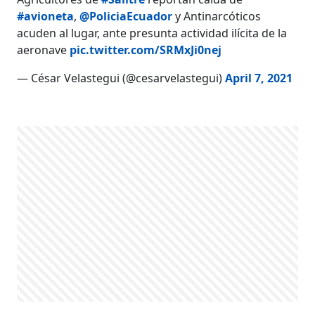
#avioneta
,
@PoliciaEcuador
y Antinarcóticos
acuden al lugar, ante presunta actividad ilícita de la
aeronave
pic.twitter.com/SRMxJi0nej
— César Velastegui (@cesarvelastegui)
April 7, 2021