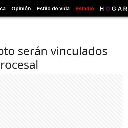
H
O
G
A
R
ica
Opinión
Estilo de vida
Estadio
oto serán vinculados
rocesal