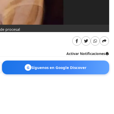
ude procesal
Activar Notificaciones
G
Síguenos en Google Discover