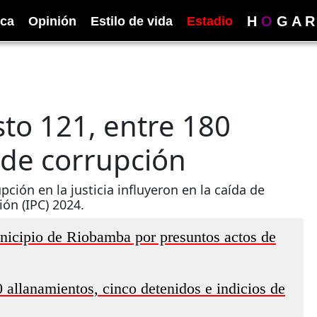
H
O
G
A
R
ica
Opinión
Estilo de vida
Estadio
to 121, entre 180
 de corrupción
pción en la justicia influyeron en la caída de
ión (IPC) 2024.
nicipio de Riobamba por presuntos actos de
 allanamientos, cinco detenidos e indicios de