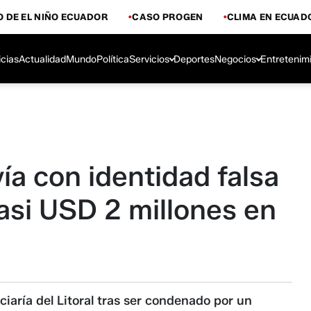
 DE EL NIÑO ECUADOR
CASO PROGEN
CLIMA EN ECUAD
icias
Actualidad
Mundo
Política
Servicios
Deportes
Negocios
Entretenim
vía con identidad falsa
asi USD 2 millones en
ciaría del Litoral tras ser condenado por un