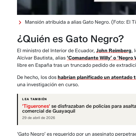
Mansión atribuida a alias Gato Negro.
(Foto: El 
¿Quién es Gato Negro?
El ministro del Interior de Ecuador,
John Reimberg
,
Alcívar Bautista, alias
‘Comandante Willy’ o ‘Negro W
libre en España tras un truncado pedido de extradic
De hecho, los dos
habrían planificado un atentado t
una investigación en curso.
LEA TAMBIÉN
'Tiguerones'
se disfrazaban de policías para asalt
comercial de Guayaquil
29 de abril de 2026
‘Gato Negro’ es requerido por un asesinato perpetrad