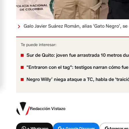
Galo Javier Suárez Román, alias ‘Gato Negro’, s
Te puede interesar:
Sur de Quito: joven fue arrastrada 10 metros du
"Entraron con el tag": testigos narran cómo fue 
Negro Willy’ niega ataque a TC, habla de 'traici
Redacción Vistazo
+ Whatsapp
+ Google Discover
Agregar en