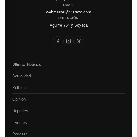
EMAIL
webmaster@vistazo.com
DIRECCIÓN
Aguirre 734 y Boyacá
Últimas Noticias
›
Actualidad
›
Política
›
Opinión
›
Deportes
›
Eventos
›
Podcast
›