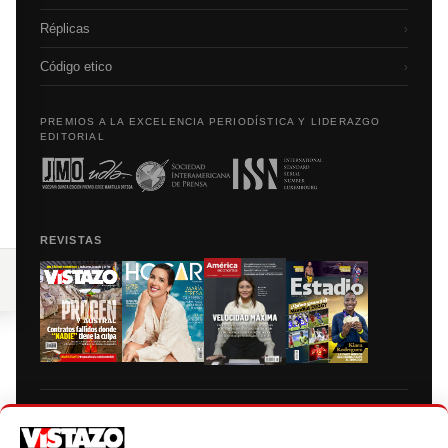
Réplicas
›
Código etico
›
PREMIOS A LA EXCELENCIA PERIODÍSTICA Y LIDERAZGO
EDITORIAL
REVISTAS
Prohibida la reproducción total, parcial y traducción a cualquier idioma, sin
autorización escrita de su titular, de todos los contenidos de Vistazo.com.