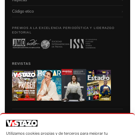
Código etico
›
PREMIOS A LA EXCELENCIA PERIODÍSTICA Y LIDERAZGO
EDITORIAL
REVISTAS
Prohibida la reproducción total, parcial y traducción a cualquier idioma, sin
autorización escrita de su titular, de todos los contenidos de Vistazo.com.
Utilizamos cookies propias y de terceros para mejorar tu