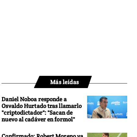
Más leídas
Daniel Noboa responde a
Osvaldo Hurtado tras llamarlo
"criptodictador": "Sacan de
nuevo al cadáver en formol"
Confirmado: Robert Moreno ya