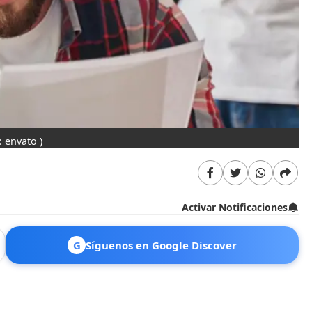
: envato )
Activar Notificaciones
G
Síguenos en Google Discover