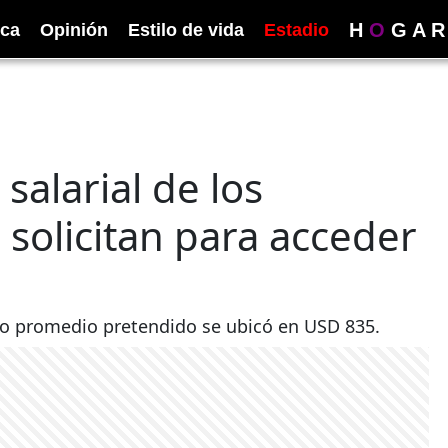
H
O
G
A
R
ica
Opinión
Estilo de vida
Estadio
salarial de los
 solicitan para acceder
ario promedio pretendido se ubicó en USD 835.