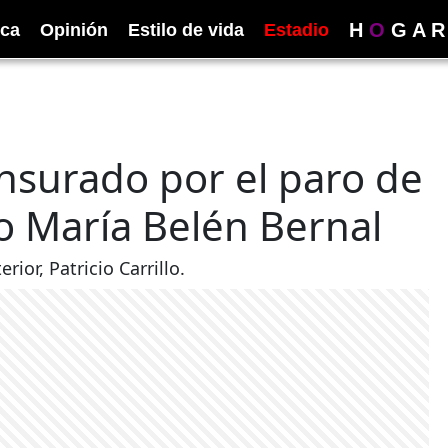
H
O
G
A
R
ica
Opinión
Estilo de vida
Estadio
censurado por el paro de
so María Belén Bernal
ior, Patricio Carrillo.