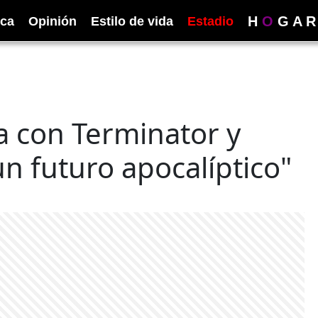
H
O
G
A
R
ica
Opinión
Estilo de vida
Estadio
a con Terminator y
n futuro apocalíptico"