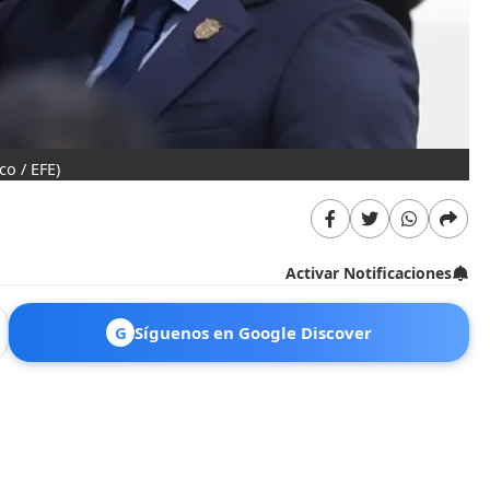
co / EFE)
Activar Notificaciones
G
Síguenos en Google Discover