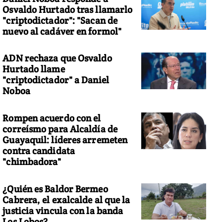
Osvaldo Hurtado tras llamarlo
"criptodictador": "Sacan de
nuevo al cadáver en formol"
ADN rechaza que Osvaldo
Hurtado llame
"criptodictador" a Daniel
Noboa
Rompen acuerdo con el
correísmo para Alcaldía de
Guayaquil: líderes arremeten
contra candidata
"chimbadora"
¿Quién es Baldor Bermeo
Cabrera, el exalcalde al que la
justicia vincula con la banda
Los Lobos?