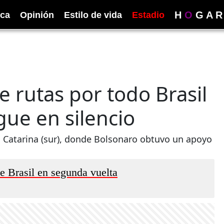
H
O
G
A
R
ica
Opinión
Estilo de vida
Estadio
 rutas por todo Brasil
gue en silencio
 Catarina (sur), donde Bolsonaro obtuvo un apoyo
de Brasil en segunda vuelta