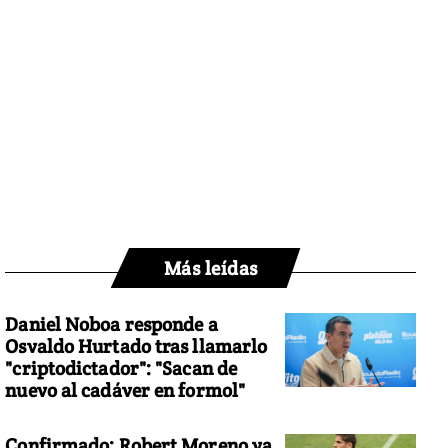
Más leídas
Daniel Noboa responde a
Osvaldo Hurtado tras llamarlo
"criptodictador": "Sacan de
nuevo al cadáver en formol"
Confirmado: Robert Moreno ya