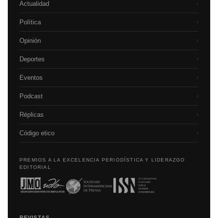
Actualidad
›
Política
›
Opinión
›
Deportes
›
Eventos
›
Podcast
›
Réplicas
›
Código etico
›
PREMIOS A LA EXCELENCIA PERIODÍSTICA Y LIDERAZGO
EDITORIAL
REVISTAS