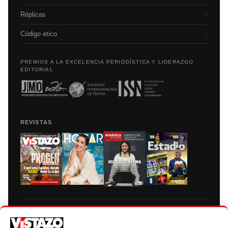
Réplicas
›
Código etico
›
PREMIOS A LA EXCELENCIA PERIODÍSTICA Y LIDERAZGO
EDITORIAL
REVISTAS
Prohibida la reproducción total, parcial y traducción a cualquier idioma, sin
autorización escrita de su titular, de todos los contenidos de Vistazo.com.