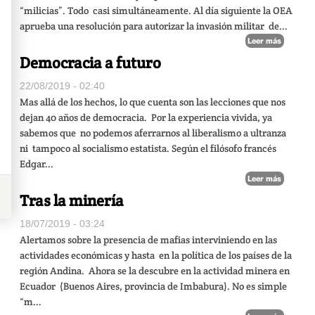
“milicias”. Todo
casi simultáneamente. Al día siguiente la OEA
aprueba una resolución para autorizar la invasión militar
de...
Leer más
Democracia a futuro
22/08/2019 - 02:40
Mas allá de los hechos, lo que cuenta son las lecciones que nos
dejan 40 años de democracia.
Por la experiencia vivida, ya
sabemos que
no podemos aferrarnos al liberalismo a ultranza
ni
tampoco al socialismo estatista. Según el filósofo francés
Edgar...
Leer más
Tras la minería
18/07/2019 - 03:24
Alertamos sobre la presencia de mafias interviniendo en las
actividades económicas y hasta
en la política de los países de la
región Andina.
Ahora se la descubre en la actividad minera en
Ecuador
(Buenos Aires, provincia de Imbabura). No es simple
“m...