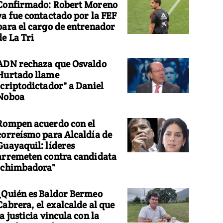
Confirmado: Robert Moreno
ya fue contactado por la FEF
para el cargo de entrenador
de La Tri
ADN rechaza que Osvaldo
Hurtado llame
"criptodictador" a Daniel
Noboa
Rompen acuerdo con el
correísmo para Alcaldía de
Guayaquil: líderes
arremeten contra candidata
"chimbadora"
¿Quién es Baldor Bermeo
Cabrera, el exalcalde al que
la justicia vincula con la