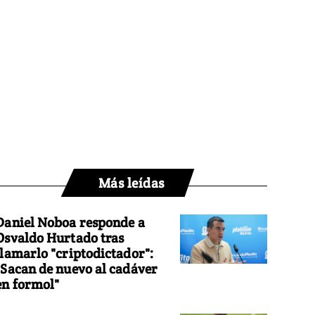
Más leídas
Daniel Noboa responde a
Osvaldo Hurtado tras
llamarlo "criptodictador":
"Sacan de nuevo al cadáver
en formol"