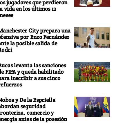
los jugadores que perdieron
la vida en los últimos 12
meses
Manchester City prepara una
ofensiva por Enzo Fernández
ante la posible salida de
Rodri
Aucas levanta las sanciones
de FIFA y queda habilitado
para inscribir a sus cinco
refuerzos
Noboa y De la Espriella
abordan seguridad
fronteriza, comercio y
energía antes de la posesión