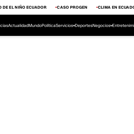
 DE EL NIÑO ECUADOR
CASO PROGEN
CLIMA EN ECUAD
icias
Actualidad
Mundo
Política
Servicios
Deportes
Negocios
Entretenim