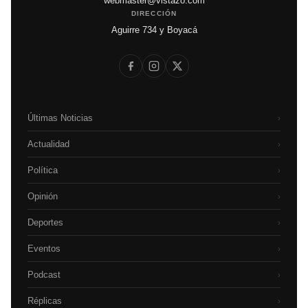
webmaster@vistazo.com
DIRECCIÓN
Aguirre 734 y Boyacá
Últimas Noticias
›
Actualidad
›
Política
›
Opinión
›
Deportes
›
Eventos
›
Podcast
›
Réplicas
›