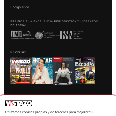
Código etico
›
PREMIOS A LA EXCELENCIA PERIODÍSTICA Y LIDERAZGO
EDITORIAL
REVISTAS
Prohibida la reproducción total, parcial y traducción a cualquier idioma, sin
autorización escrita de su titular, de todos los contenidos de Vistazo.com.
Utilizamos cookies propias y de terceros para mejorar tu