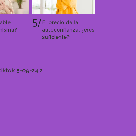
5/
able
El precio de la
misma?
autoconfianza: ¿eres
suficiente?
tiktok 5-09-24.2