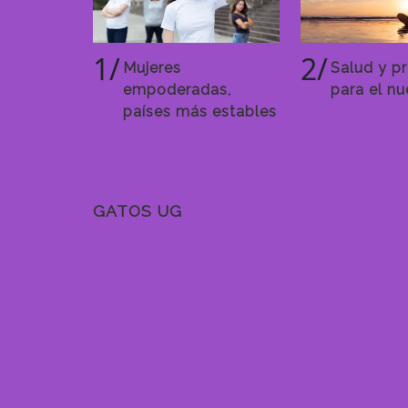
1/
2/
Mujeres
Salud y p
empoderadas,
para el n
países más estables
GATOS UG