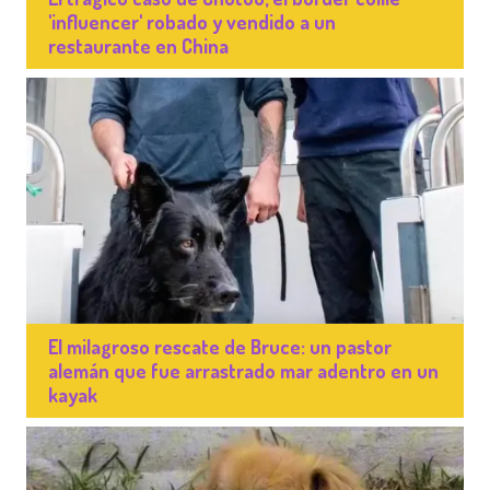
'influencer' robado y vendido a un
restaurante en China
El milagroso rescate de Bruce: un pastor
alemán que fue arrastrado mar adentro en un
kayak