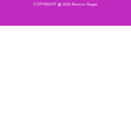
COPYRIGHT @ 2021 Revista Hogar
Hogar
Hogar
Hogar
Hogar