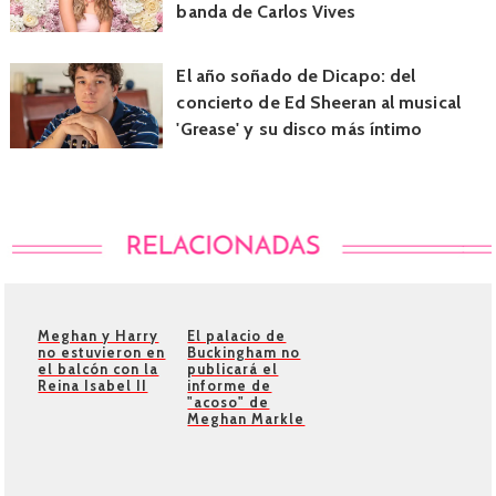
banda de Carlos Vives
El año soñado de Dicapo: del
concierto de Ed Sheeran al musical
'Grease' y su disco más íntimo
Meghan y Harry
El palacio de
no estuvieron en
Buckingham no
el balcón con la
publicará el
Reina Isabel II
informe de
"acoso" de
Meghan Markle