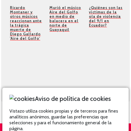
Ricardo
Murió el músico
¿Quiénes son las
Montaner y
Aire del Golfo
víctimas de la
otros músicos
en medio de
ola de violencia
reaccionan ante
balacera en el
del 9/1 en
la trágica
norte de
Ecuador?
muerte de
Guayaquil
Diego Gallardo
'Aire del Golfo'
Aviso de política de cookies
Vistazo utiliza cookies propias y de terceros para fines
analíticos anónimos, guardar las preferencias que
selecciones y para el funcionamiento general de la
página.