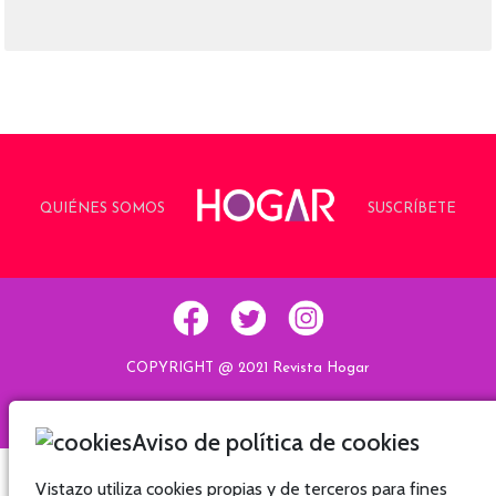
QUIÉNES SOMOS
SUSCRÍBETE
COPYRIGHT @ 2021 Revista Hogar
Aviso de política de cookies
Hogar
Hogar
Hogar
Hogar
Vistazo utiliza cookies propias y de terceros para fines