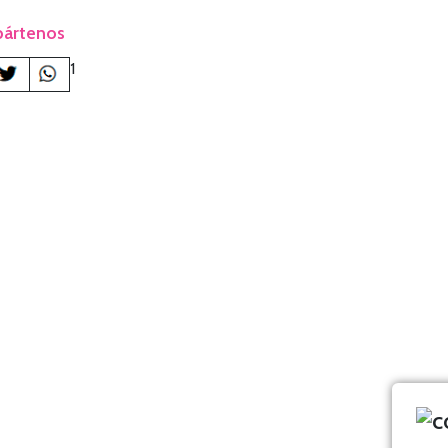
ártenos
1