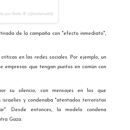
da por Bella 🦋 (@bellahadid)
tirada de la campaña con "efecto inmediato",
íticas en las redes sociales. Por ejemplo, un
 de empresas que tengan puntos en común con
r su silencio, con mensajes en los que
s israelíes y condenaba "atentados terroristas
lugar". Desde entonces, la modelo condena
ntra Gaza.