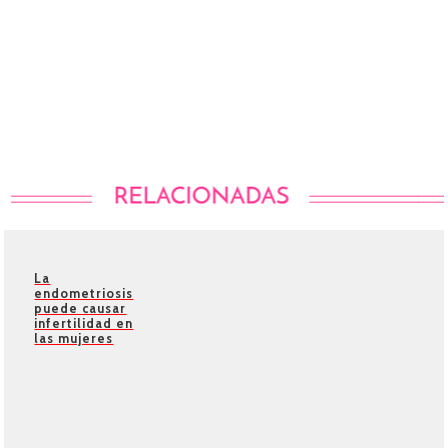
La
endometriosis
puede causar
infertilidad en
las mujeres