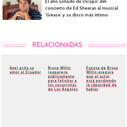
El año soñado de Dicapo: del
concierto de Ed Sheeran al musical
'Grease' y su disco más íntimo
Axel grita su
Bruce Willis
Esposa de Bruce
amor al Ecuador
reaparece
Willis asegura
públicamente
que el actor
para felicitar a
está perdiendo
los socorristas
la capacidad de
de Los Ángeles
hablar