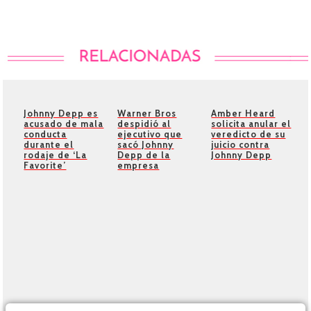
Johnny Depp es
Warner Bros
Amber Heard
acusado de mala
despidió al
solicita anular el
conducta
ejecutivo que
veredicto de su
durante el
sacó Johnny
juicio contra
rodaje de ‘La
Depp de la
Johnny Depp
Favorite’
empresa