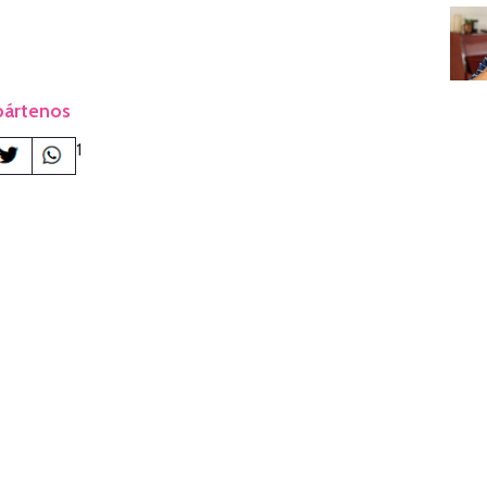
ártenos
1