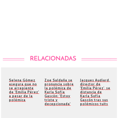
Selena Gómez
Zoe Saldaña se
Jacques Audiard,
asegura que no
pronuncia sobre
director de
se arrepiente
la polémica de
'Emilia Pérez', se
de 'Emilia Pérez'
Karla Sofía
distancia de
a pesar de la
Gascón: 'Estoy
Karla Sofía
polémica
triste y
Gascón tras sus
decepcionada'
polémicos tuits