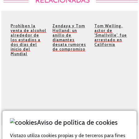
Prohíben la
Zendaya y Tom
Tom Welling,
venta de alcohol
Holland: un
actor de
alrededor de
anillo de
'Smallville', fue
los estadios a
diamantes
arrestado en
dos días del
desata rumores
California
inicio del
de compromiso
Mundial
Aviso de política de cookies
Vistazo utiliza cookies propias y de terceros para fines