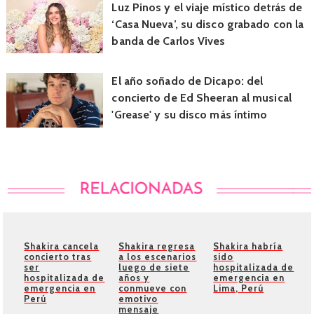
Luz Pinos y el viaje místico detrás de
‘Casa Nueva’, su disco grabado con la
banda de Carlos Vives
El año soñado de Dicapo: del
concierto de Ed Sheeran al musical
'Grease' y su disco más íntimo
Shakira cancela
Shakira regresa
Shakira habría
concierto tras
a los escenarios
sido
ser
luego de siete
hospitalizada de
hospitalizada de
años y
emergencia en
emergencia en
conmueve con
Lima, Perú
Perú
emotivo
mensaje