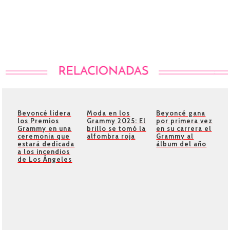
Beyoncé lidera
Moda en los
Beyoncé gana
los Premios
Grammy 2025: El
por primera vez
Grammy en una
brillo se tomó la
en su carrera el
ceremonia que
alfombra roja
Grammy al
estará dedicada
álbum del año
a los incendios
de Los Ángeles