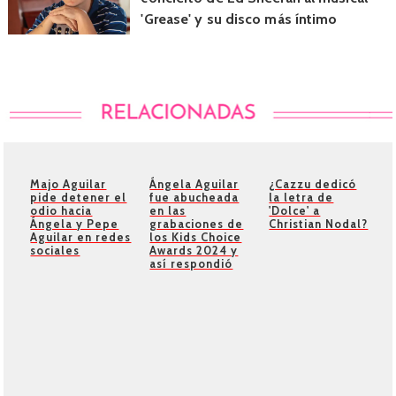
'Grease' y su disco más íntimo
Majo Aguilar
Ángela Aguilar
¿Cazzu dedicó
pide detener el
fue abucheada
la letra de
odio hacia
en las
'Dolce' a
Ángela y Pepe
grabaciones de
Christian Nodal?
Aguilar en redes
los Kids Choice
sociales
Awards 2024 y
así respondió