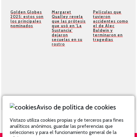
Golden Globes
Margaret
Películas que
2025: estos son
Qualley revela
tuvieron
los principales
que las prótesis
accidentes como
nominados
que usó en 'La
el de Alec
Sustancia'
Baldwin y
dejaron
terminaron en
secuelas en su
tragedias
rostro
Aviso de política de cookies
Vistazo utiliza cookies propias y de terceros para fines
analíticos anónimos, guardar las preferencias que
selecciones y para el funcionamiento general de la