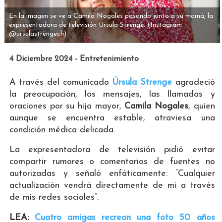
En la imagen se ve a Camila Nogales posando junto a su mamá, la
expresentadora de televisión Úrsula Strenge.
(Instagram
@ursulastrengech)
4 Diciembre 2024 - Entretenimiento
A través del comunicado
Úrsula Strenge
agradeció
la preocupación, los mensajes, las llamadas y
oraciones por su hija mayor,
Camila Nogales
, quien
aunque se encuentra estable, atraviesa una
condición médica delicada.
La expresentadora de televisión pidió evitar
compartir rumores o comentarios de fuentes no
autorizadas y señaló enfáticamente: “Cualquier
actualización vendrá directamente de mi a través
de mis redes sociales”.
LEA:
Cuatro amigas recrean una foto 50 años