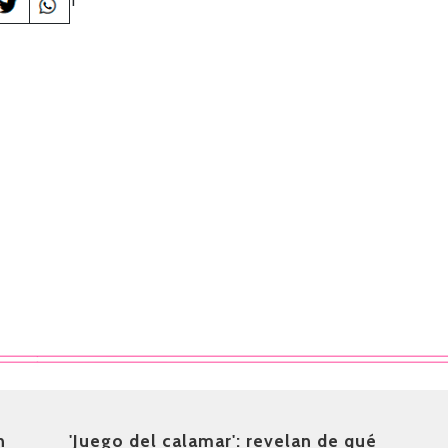
1
n
'Juego del calamar': revelan de qué