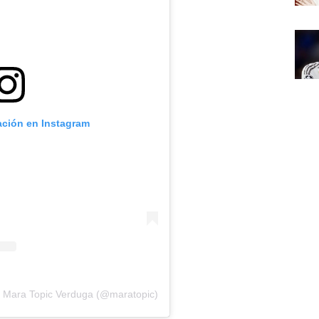
ación en Instagram
r Mara Topic Verduga (@maratopic)