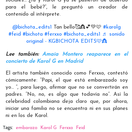
sociales... ¿tú y Karol G ya se pusieron de acuerdo
para el bebé?”, le preguntó un creador de
contenido al intérprete.
@bichota_edits1
Tan bello🥰👸💕💚🩷
#karolg
#feid
#bichota
#ferxxo
#bichota_edits1
♬ sonido
original - KGBICHOTA EDITS🩷👸
Lee también:
Amaia Montero reaparece en el
concierto de Karol G en Madrid
El artista también conocido como Ferxxo, contestó
cómicamente: “Papi, el que está embarazado soy
yo... “, para luego, afirmar que no se convertirán en
padres. “No, no, es algo que todavía no”. Así la
celebridad colombiana deja claro que, por ahora,
iniciar una familia no se encuentra ni en sus planes
ni en los de Karol.
Tags:
embarazo
Karol G
Ferxxo
Feid