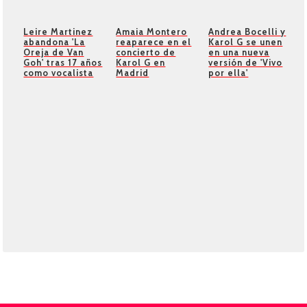
Leire Martinez
Amaia Montero
Andrea Bocelli y
abandona 'La
reaparece en el
Karol G se unen
Oreja de Van
concierto de
en una nueva
Goh' tras 17 años
Karol G en
versión de 'Vivo
como vocalista
Madrid
por ella'