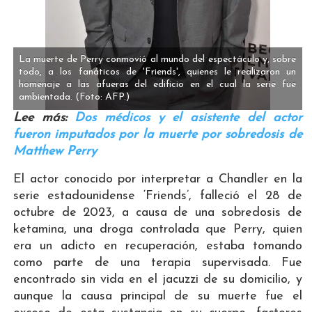
La muerte de Perry conmovió al mundo del espectáculo y, sobre
todo, a los fanáticos de 'Friends', quienes le realizaron un
homenaje a las afueras del edificio en el cual la serie fue
ambientada.
(Foto: AFP.)
Lee más:
Dos médicos y el asistente del actor
fueron imputados por la muerte por sobredosis de
Matthew Perry
El actor conocido por interpretar a Chandler en la
serie estadounidense ‘Friends’, falleció el 28 de
octubre de 2023, a causa de una sobredosis de
ketamina, una droga controlada que Perry, quien
era un adicto en recuperación, estaba tomando
como parte de una terapia supervisada. Fue
encontrado sin vida en el jacuzzi de su domicilio, y
aunque la causa principal de su muerte fue el