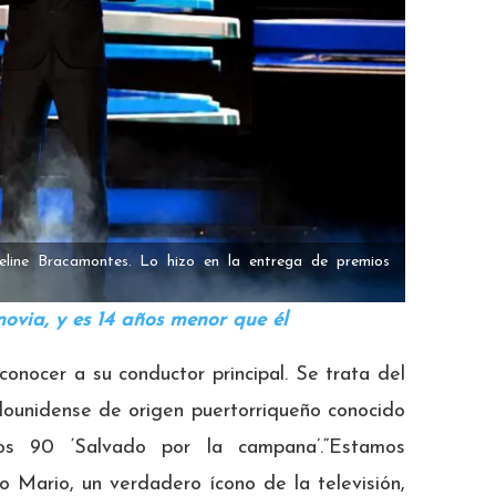
eline Bracamontes. Lo hizo en la entrega de premios
 novia, y es 14 años menor que él
onocer a su conductor principal. Se trata del
dounidense de origen puertorriqueño conocido
los 90 ‘Salvado por la campana’.“Estamos
 Mario, un verdadero ícono de la televisión,