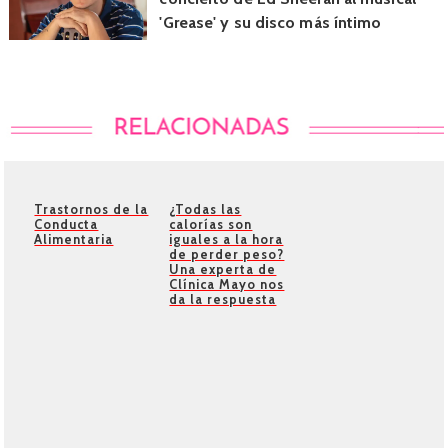
'Grease' y su disco más íntimo
Trastornos de la
¿Todas las
Conducta
calorías son
Alimentaria
iguales a la hora
de perder peso?
Una experta de
Clínica Mayo nos
da la respuesta