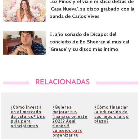
Luz Pinos y el viaje místico detrás de
‘Casa Nueva’, su disco grabado con la
banda de Carlos Vives
El año soñado de Dicapo: del
concierto de Ed Sheeran al musical
'Grease' y su disco más íntimo
¿Cómo invertir
¿Quieres
¿Cómo financiar
en el mercado
mejorar tus
la educación de
de valores? Una
finanzas en este
sus hijos a largo
guía para
2023? Aquí
plazo?
principiantes
tienes 5
consejos para
organizar tu