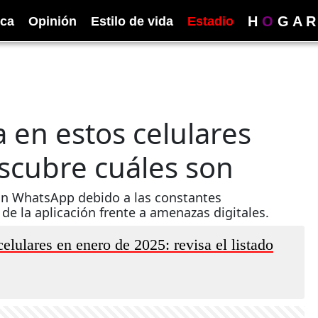
H
O
G
A
R
ica
Opinión
Estilo de vida
Estadio
en estos celulares
escubre cuáles son
on WhatsApp debido a las constantes
de la aplicación frente a amenazas digitales.
lulares en enero de 2025: revisa el listado