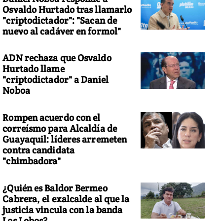
Osvaldo Hurtado tras llamarlo
"criptodictador": "Sacan de
nuevo al cadáver en formol"
ADN rechaza que Osvaldo
Hurtado llame
"criptodictador" a Daniel
Noboa
Rompen acuerdo con el
correísmo para Alcaldía de
Guayaquil: líderes arremeten
contra candidata
"chimbadora"
¿Quién es Baldor Bermeo
Cabrera, el exalcalde al que la
justicia vincula con la banda
Los Lobos?