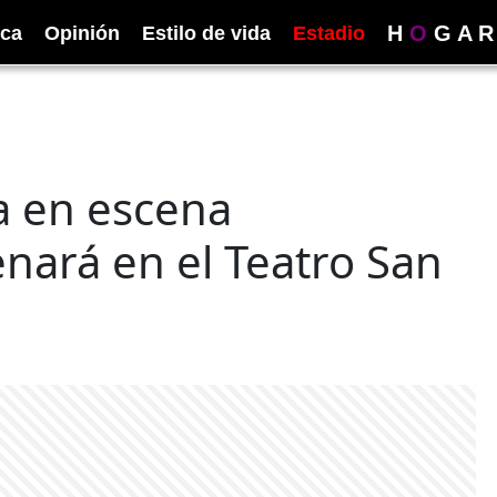
H
O
G
A
R
ica
Opinión
Estilo de vida
Estadio
ta en escena
enará en el Teatro San