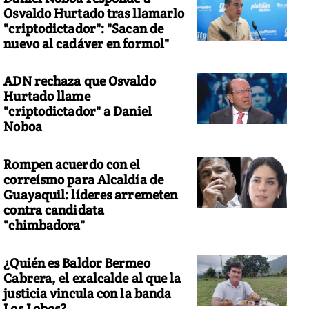
Osvaldo Hurtado tras llamarlo
"criptodictador": "Sacan de
nuevo al cadáver en formol"
ADN rechaza que Osvaldo
Hurtado llame
"criptodictador" a Daniel
Noboa
Rompen acuerdo con el
correísmo para Alcaldía de
Guayaquil: líderes arremeten
contra candidata
"chimbadora"
¿Quién es Baldor Bermeo
Cabrera, el exalcalde al que la
justicia vincula con la banda
Los Lobos?