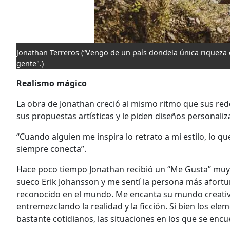
Jonathan Terreros
(“Vengo de un país dondela única riqueza
gente".)
Realismo mágico
La obra de Jonathan creció al mismo ritmo que sus red
sus propuestas artísticas y le piden diseños personaliz
“Cuando alguien me inspira lo retrato a mi estilo, lo q
siempre conecta”.
Hace poco tiempo Jonathan recibió un “Me Gusta” muy es
sueco Erik Johansson y me sentí la persona más afortun
reconocido en el mundo. Me encanta su mundo creativ
entremezclando la realidad y la ficción. Si bien los el
bastante cotidianos, las situaciones en los que se enc