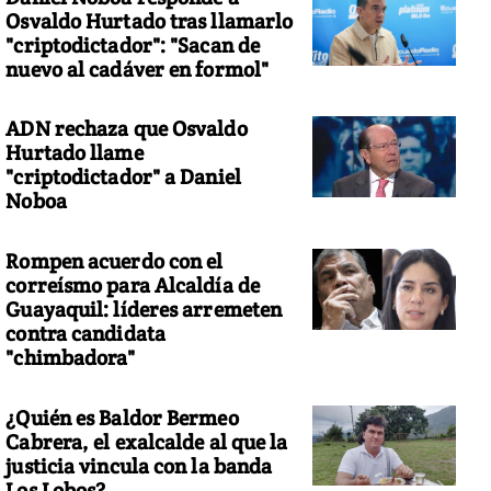
Osvaldo Hurtado tras llamarlo
"criptodictador": "Sacan de
nuevo al cadáver en formol"
ADN rechaza que Osvaldo
Hurtado llame
"criptodictador" a Daniel
Noboa
Rompen acuerdo con el
correísmo para Alcaldía de
Guayaquil: líderes arremeten
contra candidata
"chimbadora"
¿Quién es Baldor Bermeo
Cabrera, el exalcalde al que la
justicia vincula con la banda
Los Lobos?