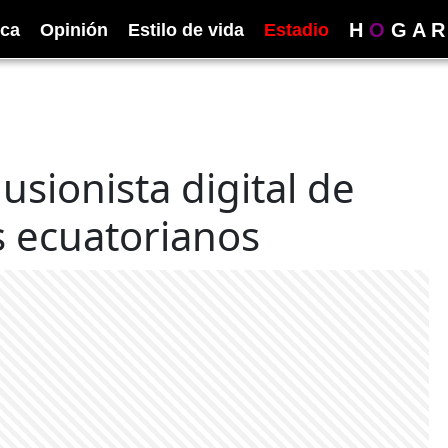
H
O
G
A
R
ica
Opinión
Estilo de vida
Estadio
lusionista digital de
s ecuatorianos