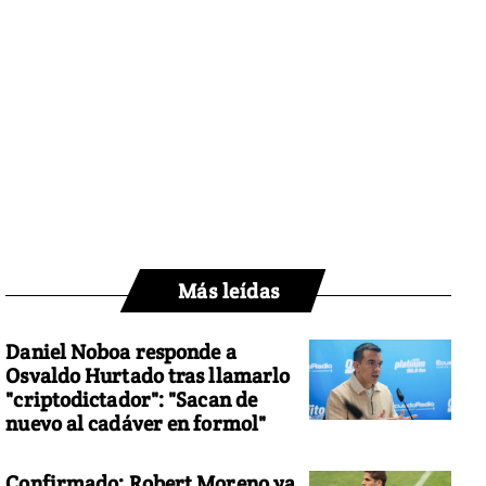
Más leídas
Daniel Noboa responde a
Osvaldo Hurtado tras llamarlo
"criptodictador": "Sacan de
nuevo al cadáver en formol"
Confirmado: Robert Moreno ya