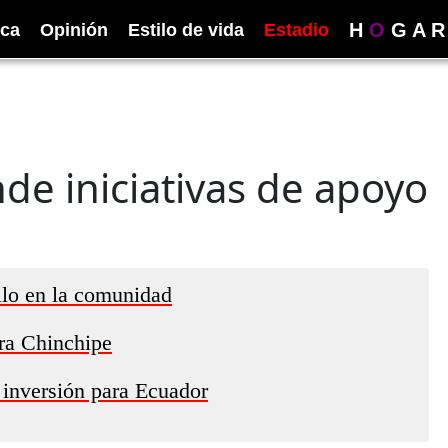
H
O
G
A
R
ica
Opinión
Estilo de vida
Estadio
e iniciativas de apoyo
llo en la comunidad
ra Chinchipe
 inversión para Ecuador